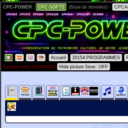
CPC-POWER :
CPC-SOFTS
(Base de données) -
CPCAr
Accueil
20154 PROGRAMMES
Session end : 12h00m00s
Hide picture Sexe : OFF