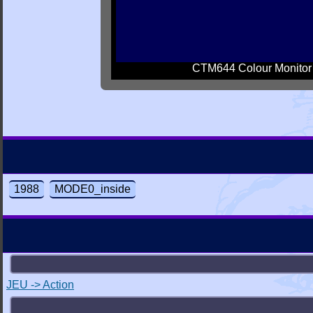
CTM644 Colour Monitor
1988
MODE0_inside
JEU -> Action