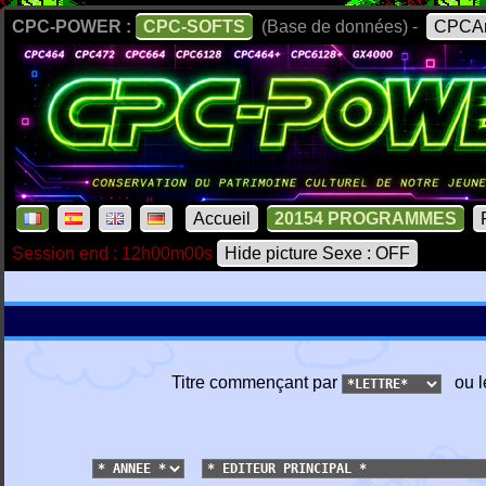
CPC-POWER :
CPC-SOFTS
(Base de données) -
CPCAr
Accueil
20154 PROGRAMMES
Session end : 12h00m00s
Hide picture Sexe : OFF
Titre commençant par
ou l