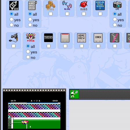
all
all
all
yes
yes
yes
no
no
no
all
yes
no