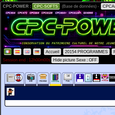
CPC-POWER :
CPC-SOFTS
(Base de données) -
CPCAr
Accueil
20154 PROGRAMMES
Session end : 12h00m00s
Hide picture Sexe : OFF