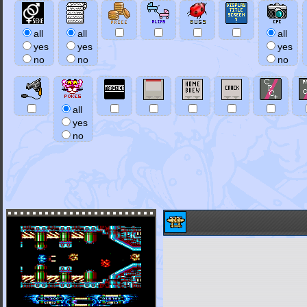
all
all
all
yes
yes
yes
no
no
no
all
yes
no