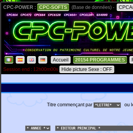
CPC-POWER :
CPC-SOFTS
(Base de données) -
CPCAr
Accueil
20154 PROGRAMMES
Session end : 12h00m00s
Hide picture Sexe : OFF
Titre commençant par
ou l