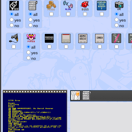
all
all
all
yes
yes
yes
no
no
no
all
yes
no