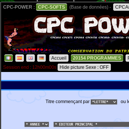
CPC-POWER :
CPC-SOFTS
(Base de données) -
CPCAr
Accueil
20154 PROGRAMMES
Session end : 12h00m00s
Hide picture Sexe : OFF
Titre commençant par
ou l