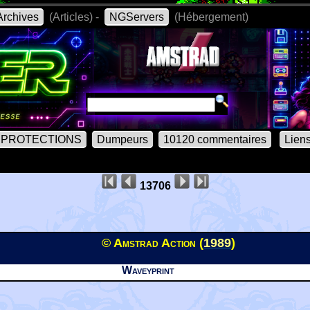
rchives
(Articles) -
NGServers
(Hébergement)
PROTECTIONS
Dumpeurs
10120 commentaires
Lien
13706
© Amstrad Action (
1989
)
Waveyprint