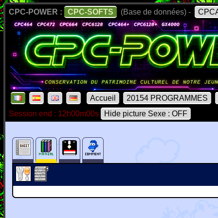
CPC-POWER :
CPC-SOFTS
(Base de données) -
CPCA
Accueil
20154 PROGRAMMES
Session end : 12h00m00s
Hide picture Sexe : OFF