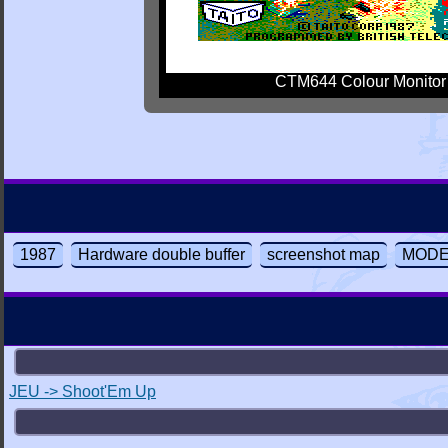
CTM644 Colour Monitor
1987
Hardware double buffer
screenshot map
MODE1
JEU -> Shoot'Em Up