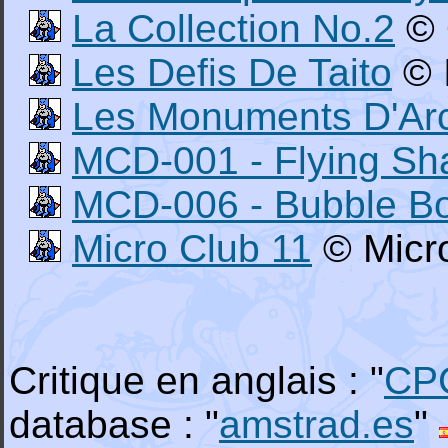
La Collection No.2
© 
Les Defis De Taito
© 
Les Monuments D'Ar
MCD-001 - Flying Sh
MCD-006 - Bubble Bo
Micro Club 11
© Micro
Critique en anglais : "
CP
database : "
amstrad.es
"