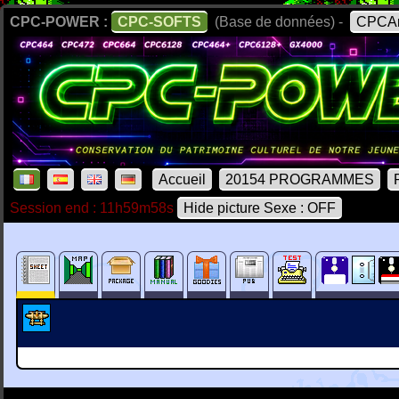
CPC-POWER :
CPC-SOFTS
(Base de données) -
CPCAr
Accueil
20154 PROGRAMMES
Session end : 11h59m58s
Hide picture Sexe : OFF