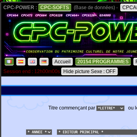
CPC-POWER :
CPC-SOFTS
(Base de données) -
CPCAr
Accueil
20154 PROGRAMMES
Session end : 12h00m00s
Hide picture Sexe : OFF
Titre commençant par
ou l