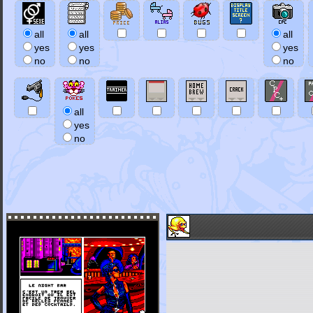
all
all
all
yes
yes
yes
no
no
no
all
yes
no