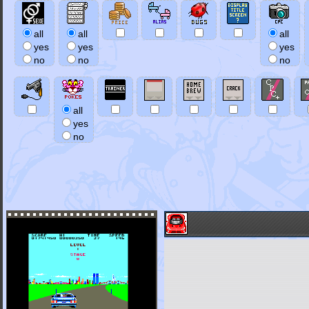
all
all
all
yes
yes
yes
no
no
no
all
yes
no