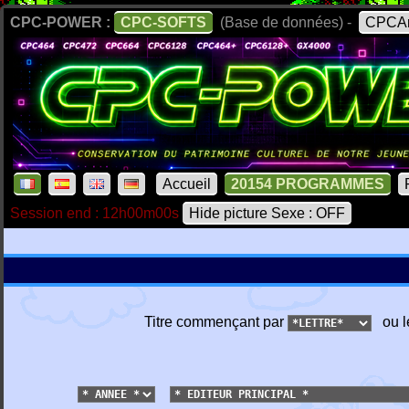
CPC-POWER :
CPC-SOFTS
(Base de données) -
CPCAr
Accueil
20154 PROGRAMMES
Session end : 12h00m00s
Hide picture Sexe : OFF
Titre commençant par
ou l