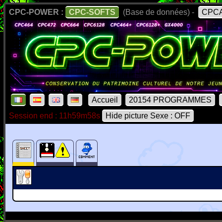
CPC-POWER :
CPC-SOFTS
(Base de données) -
CPCA
Accueil
20154 PROGRAMMES
Session end : 11h59m58s
Hide picture Sexe : OFF