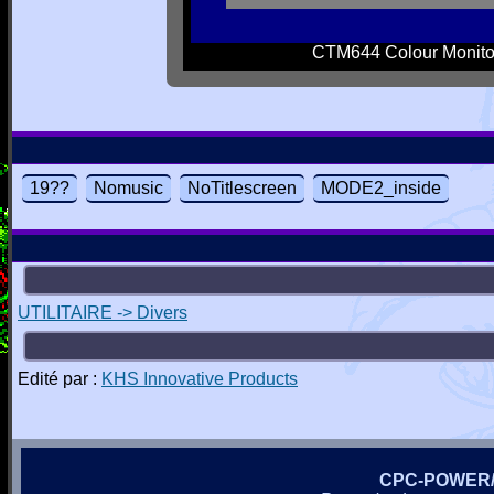
CTM644 Colour Monito
19??
Nomusic
NoTitlescreen
MODE2_inside
UTILITAIRE -> Divers
Edité par :
KHS Innovative Products
CPC-POWER