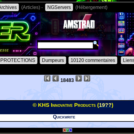
rchives
(Articles) -
NGServers
(Hébergement)
PROTECTIONS
Dumpeurs
10120 commentaires
Lien
18483
© KHS Innovative Products (
19??
)
Quickwrite