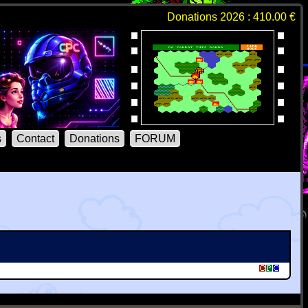
Donations 2026 : 410.00 €
s
Contact
Donations
FORUM