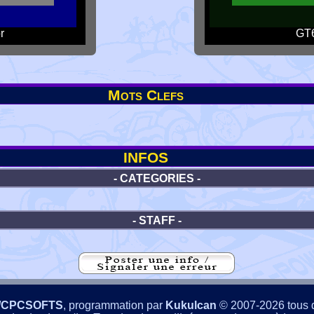
r
GT6
Mots Clefs
INFOS
- CATEGORIES -
- STAFF -
/CPCSOFTS
, programmation par
Kukulcan
© 2007-2026 tous d