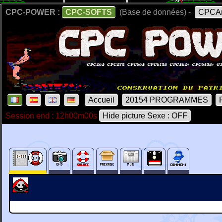
CPC-POWER :
CPC-SOFTS
(Base de données) -
CPCAr
Accueil
20154 PROGRAMMES
Session end : 12h00m00s
Hide picture Sexe : OFF