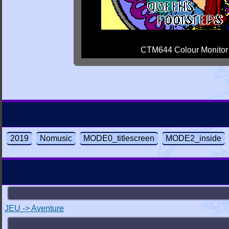
CTM644 Colour Monitor
2019
Nomusic
MODE0_titlescreen
MODE2_inside
JEU -> Aventure