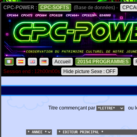
CPC-POWER :
CPC-SOFTS
(Base de données) -
CPCAr
Accueil
20154 PROGRAMMES
Session end : 12h00m00s
Hide picture Sexe : OFF
Titre commençant par
ou l