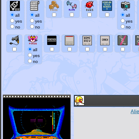
all
all
all
yes
yes
yes
no
no
no
all
yes
no
Ali