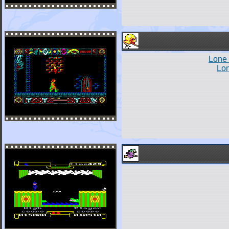
Lone 
Lon