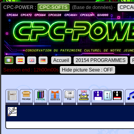
CPC-POWER :
CPC-SOFTS
(Base de données) -
CPCAr
Accueil
20154 PROGRAMMES
Session end : 12h00m00s
Hide picture Sexe : OFF