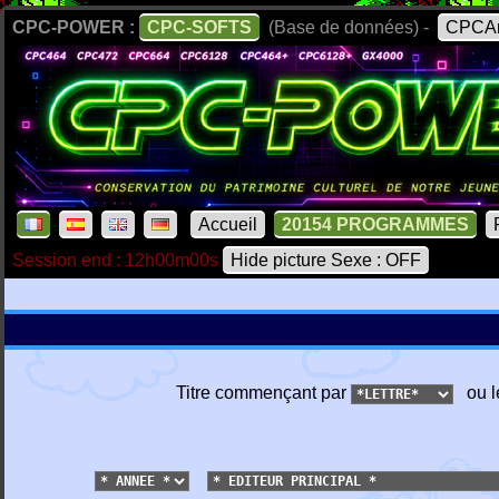
CPC-POWER :
CPC-SOFTS
(Base de données) -
CPCAr
Accueil
20154 PROGRAMMES
Session end : 12h00m00s
Hide picture Sexe : OFF
Titre commençant par
ou l