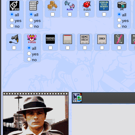
all
all
all
yes
yes
yes
no
no
no
all
yes
no