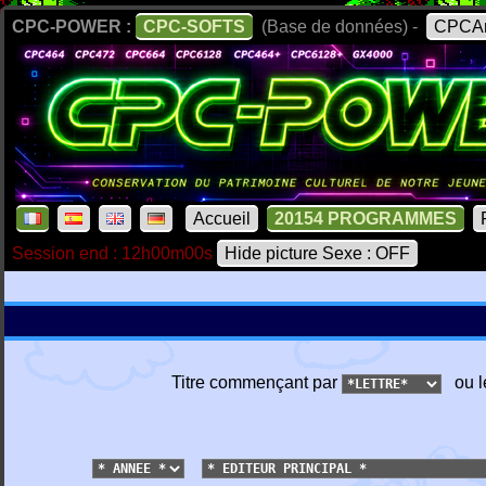
CPC-POWER :
CPC-SOFTS
(Base de données) -
CPCAr
Accueil
20154 PROGRAMMES
Session end : 12h00m00s
Hide picture Sexe : OFF
Titre commençant par
ou l