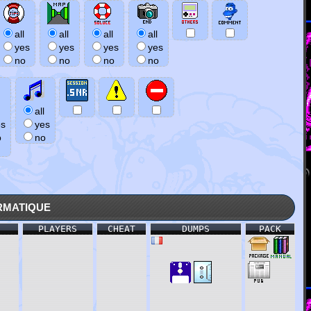
all
all
all
all
yes
yes
yes
yes
no
no
no
no
all
es
yes
o
no
rmatique
PLAYERS
CHEAT
DUMPS
PACK