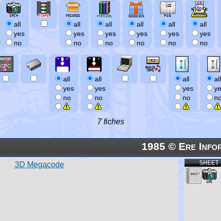
all
all
all
all
all
all
yes
yes
yes
yes
yes
yes
no
no
no
no
no
no
all
all
all
all
yes
yes
yes
y
no
no
no
n
7 fiches
1985 © Ere Info
SHEET
3D Megacode