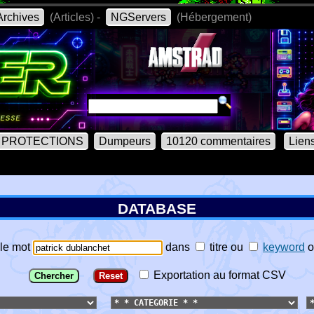
rchives
(Articles) -
NGServers
(Hébergement)
PROTECTIONS
Dumpeurs
10120 commentaires
Lien
DATABASE
le mot
dans
titre
ou
keyword
o
Exportation au format CSV