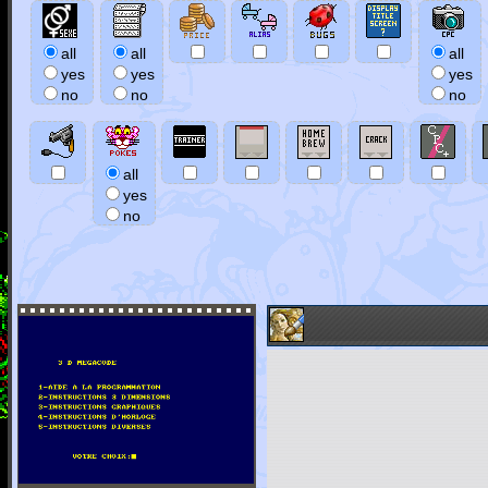
all
all
all
yes
yes
yes
no
no
no
all
yes
no