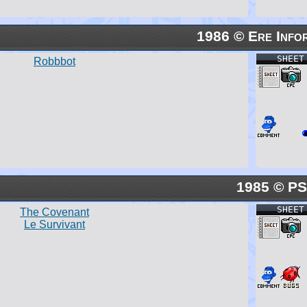
1986 © Ere Info
SHEET
Robbbot
1985 © P
SHEET
The Covenant
Le Survivant