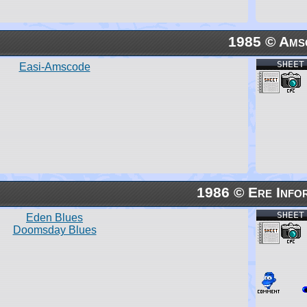
1985 © Ams
SHEET
Easi-Amscode
1986 © Ere Info
SHEET
Eden Blues
Doomsday Blues