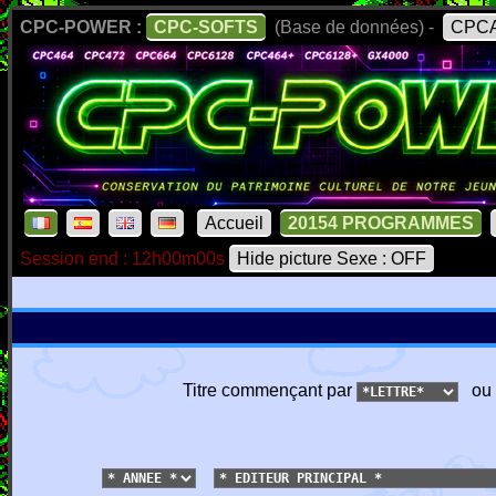
CPC-POWER :
CPC-SOFTS
(Base de données) -
CPCA
Accueil
20154 PROGRAMMES
Session end : 12h00m00s
Hide picture Sexe : OFF
Titre commençant par
ou 