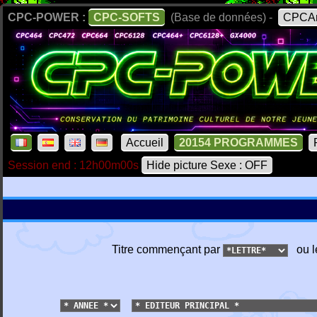
CPC-POWER :
CPC-SOFTS
(Base de données) -
CPCAr
Accueil
20154 PROGRAMMES
Session end : 12h00m00s
Hide picture Sexe : OFF
Titre commençant par
ou l