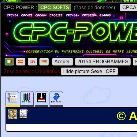
CPC-POWER :
CPC-SOFTS
(Base de données) -
CPCAr
Accueil
20154 PROGRAMMES
Session end : 12h00m00s
Hide picture Sexe : OFF
© A