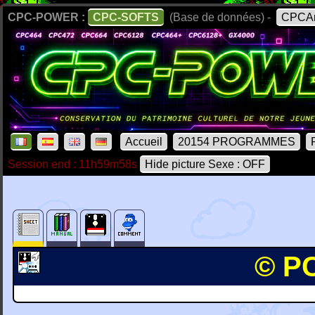
CPC-POWER :
CPC-SOFTS
(Base de données) -
CPCAr
Accueil
20154 PROGRAMMES
Session end : 11h59m58s
Hide picture Sexe : OFF
© PC