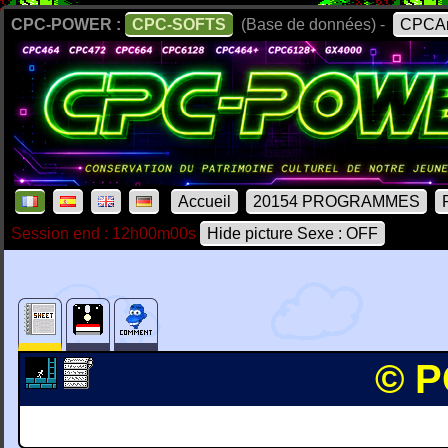
CPC-POWER :
CPC-SOFTS
(Base de données) -
CPCAr
Accueil
20154 PROGRAMMES
Session end : 12h00m00s
Hide picture Sexe : OFF
© P