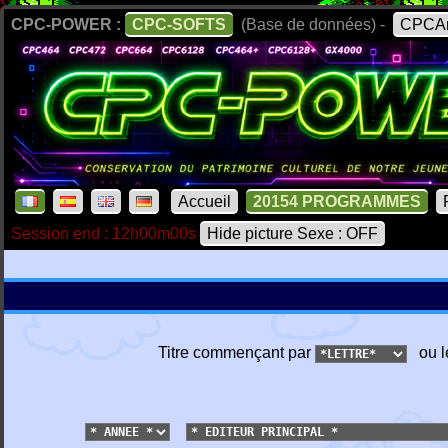
CPC-POWER :
CPC-SOFTS
(Base de données) -
CPCAr
Accueil
20154 PROGRAMMES
Session end : 12h00m00s
Hide picture Sexe : OFF
Titre commençant par
ou l