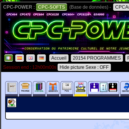
CPC-POWER :
CPC-SOFTS
(Base de données) -
CPCAr
Accueil
20154 PROGRAMMES
Session end : 12h00m00s
Hide picture Sexe : OFF