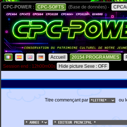
CPC-POWER :
CPC-SOFTS
(Base de données) -
CPCAr
Accueil
20154 PROGRAMMES
Session end : 12h00m00s
Hide picture Sexe : OFF
Titre commençant par
ou l