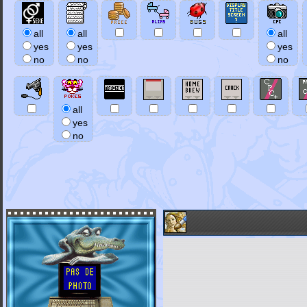
all
all
all
yes
yes
yes
no
no
no
all
yes
no