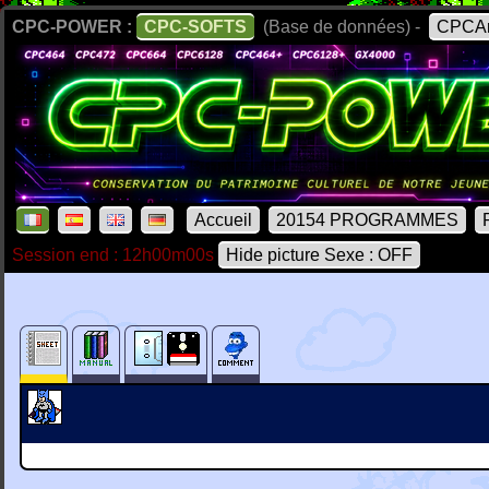
CPC-POWER :
CPC-SOFTS
(Base de données) -
CPCAr
Accueil
20154 PROGRAMMES
Session end : 12h00m00s
Hide picture Sexe : OFF