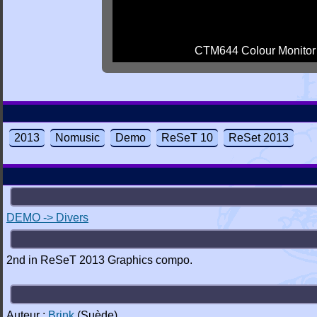
CTM644 Colour Monitor
2013
Nomusic
Demo
ReSeT 10
ReSet 2013
DEMO -> Divers
2nd in ReSeT 2013 Graphics compo.
Auteur :
Brink
(Suède)