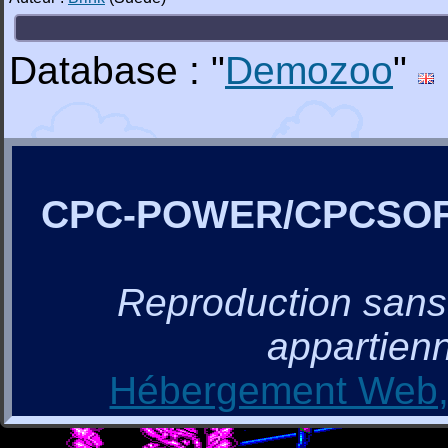
Database : "
Demozoo
"
CPC-POWER/CPCSO
Reproduction sans a
appartienn
Hébergement Web, 