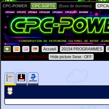
CPC-POWER :
CPC-SOFTS
(Base de données) -
CPCAr
Accueil
20154 PROGRAMMES
Session end : 12h00m00s
Hide picture Sexe : OFF