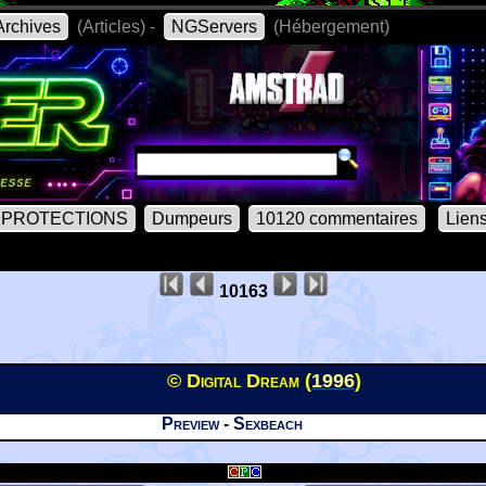
rchives
(Articles) -
NGServers
(Hébergement)
PROTECTIONS
Dumpeurs
10120 commentaires
Lien
10163
© Digital Dream (
1996
)
Preview - Sexbeach