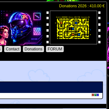
Donations 2026 : 410.00 €
s
Contact
Donations
FORUM