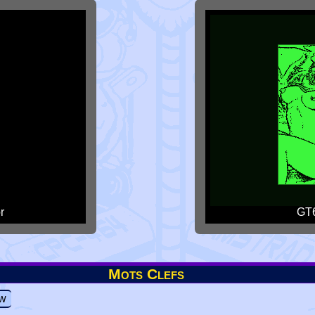
r
GT6
Mots Clefs
ow