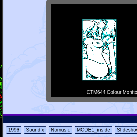
CTM644 Colour Monito
1996
Soundfx
Nomusic
MODE1_inside
Slidesh