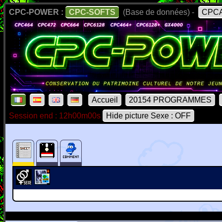
CPC-POWER :
CPC-SOFTS
(Base de données) -
CPCA
Accueil
20154 PROGRAMMES
Session end : 12h00m00s
Hide picture Sexe : OFF