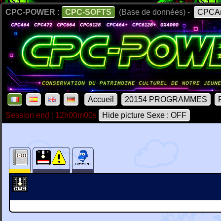
CPC-POWER :
CPC-SOFTS
(Base de données) -
CPCAr
Accueil
20154 PROGRAMMES
Session end : 12h00m00s
Hide picture Sexe : OFF