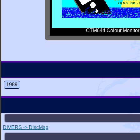
CTM644 Colour Monitor
1989
DIVERS -> DiscMag