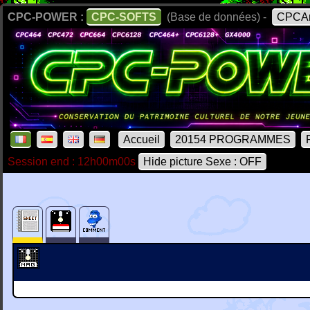
CPC-POWER :
CPC-SOFTS
(Base de données) -
CPCAr
Accueil
20154 PROGRAMMES
Session end : 12h00m00s
Hide picture Sexe : OFF