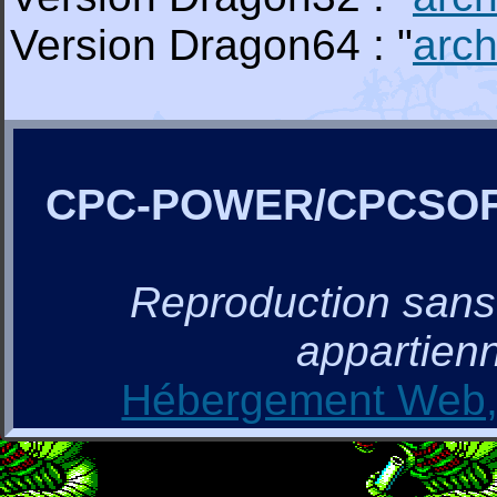
Version Dragon64 : "
arch
CPC-POWER/CPCSO
Reproduction sans a
appartienn
Hébergement Web, 