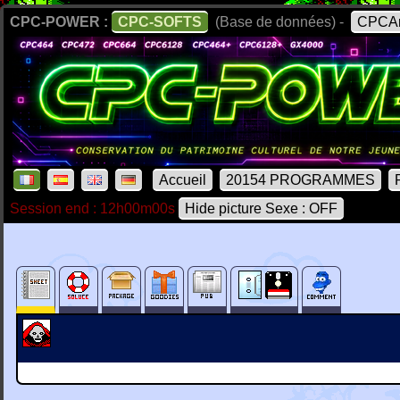
CPC-POWER :
CPC-SOFTS
(Base de données) -
CPCAr
Accueil
20154 PROGRAMMES
Session end : 12h00m00s
Hide picture Sexe : OFF