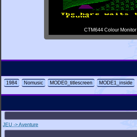
CTM644 Colour Monitor
1984
Nomusic
MODE0_titlescreen
MODE1_inside
JEU -> Aventure