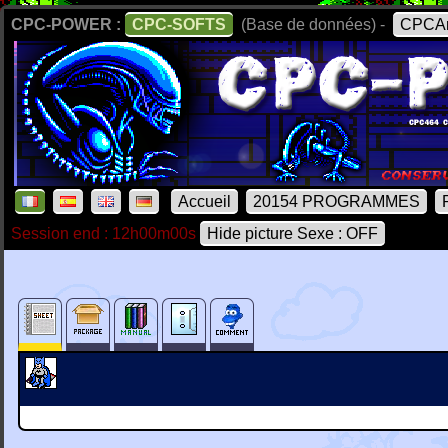
CPC-POWER :
CPC-SOFTS
(Base de données) -
CPCAr
Accueil
20154 PROGRAMMES
Session end : 12h00m00s
Hide picture Sexe : OFF