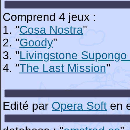
Comprend 4 jeux :
1. "
Cosa Nostra
"
2. "
Goody
"
3. "
Livingstone Supongo 
4. "
The Last Mission
"
Edité par
Opera Soft
en 