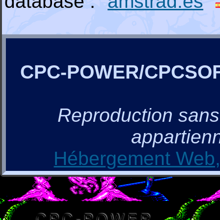
database : "
amstrad.es
"
CPC-POWER/CPCSO
Reproduction sans a
appartienn
Hébergement Web, 