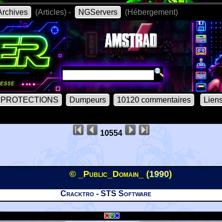
rchives
(Articles) -
NGServers
(Hébergement)
PROTECTIONS
Dumpeurs
10120 commentaires
Lien
10554
© _Public_Domain_ (
1990
)
Cracktro - STS Software