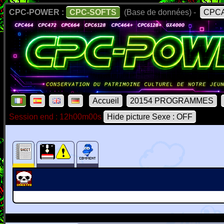
CPC-POWER :
CPC-SOFTS
(Base de données) -
CPCA
Accueil
20154 PROGRAMMES
Session end : 12h00m00s
Hide picture Sexe : OFF