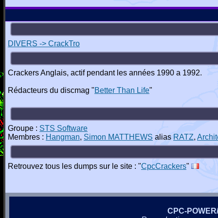
DIVERS -> CrackTro
Crackers Anglais, actif pendant les années 1990 a 1992.
Rédacteurs du discmag "
Better Than Life
"
Groupe :
STS Software
Membres :
Hangman
,
Simon MATTHEWS
alias
RATZ
,
Archit
Retrouvez tous les dumps sur le site : "
CpcCrackers
"
CPC-POWER