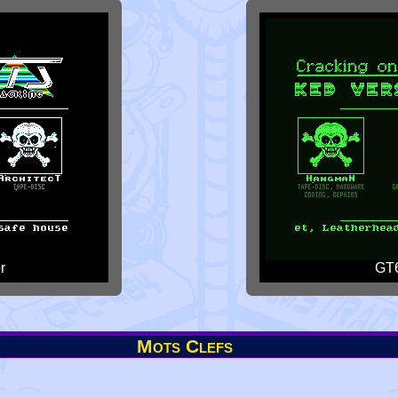
r
GT6
Mots Clefs