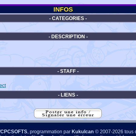
INFOS
- CATEGORIES -
- DESCRIPTION -
- STAFF -
ect
- LIENS -
/CPCSOFTS
, programmation par
Kukulcan
© 2007-2026 tous d