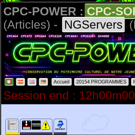
CPC-POWER :
CPC-SO
(Articles) -
NGServers
(
Accueil
20154 PROGRAMMES
Session end : 12h00m0