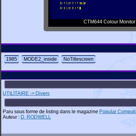
CTM644 Colour Monitor
1985
MODE2_inside
NoTitlescreen
UTILITAIRE -> Divers
Paru sous forme de listing dans le magazine
Popular Comput
Auteur :
D. RODWELL