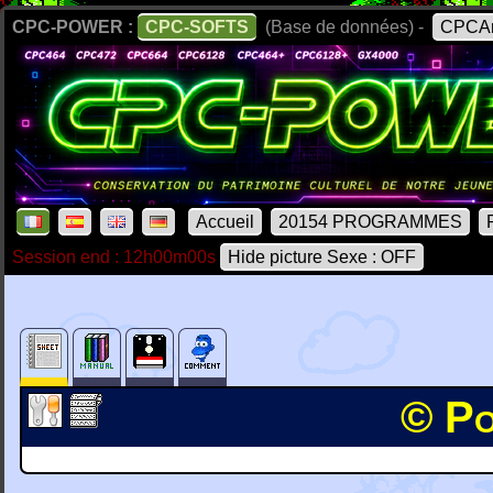
CPC-POWER :
CPC-SOFTS
(Base de données) -
CPCAr
Accueil
20154 PROGRAMMES
Session end : 12h00m00s
Hide picture Sexe : OFF
© Po