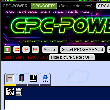
CPC-POWER :
CPC-SOFTS
(Base de données) -
CPCAr
Accueil
20154 PROGRAMMES
Session end : 12h00m00s
Hide picture Sexe : OFF