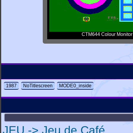
CTM644 Colour Monitor
1987
NoTitlescreen
MODE0_inside
JEU -> Jeu de Café