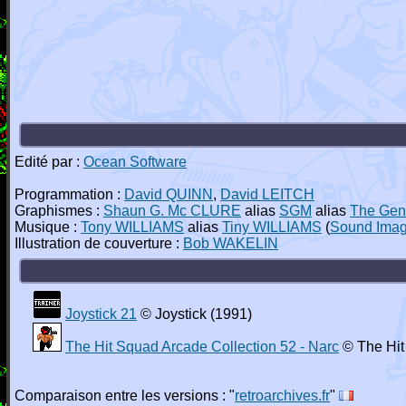
Edité par :
Ocean Software
Programmation :
David QUINN
,
David LEITCH
Graphismes :
Shaun G. Mc CLURE
alias
SGM
alias
The Gen
Musique :
Tony WILLIAMS
alias
Tiny WILLIAMS
(
Sound Ima
Illustration de couverture :
Bob WAKELIN
Joystick 21
© Joystick (1991)
The Hit Squad Arcade Collection 52 - Narc
© The Hit
Comparaison entre les versions : "
retroarchives.fr
"