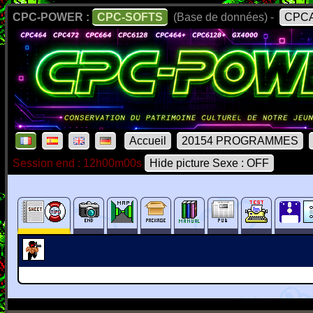
CPC-POWER :
CPC-SOFTS
(Base de données) -
CPCA
Accueil
20154 PROGRAMMES
Session end : 12h00m00s
Hide picture Sexe : OFF