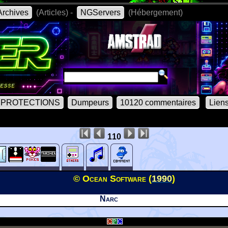
rchives
(Articles) -
NGServers
(Hébergement)
PROTECTIONS
Dumpeurs
10120 commentaires
Lien
110
© Ocean Software (
1990
)
Narc