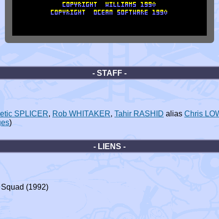
- STAFF -
etic SPLICER
,
Rob WHITAKER
,
Tahir RASHID
alias
Chris L
ges
)
- LIENS -
 Squad (1992)