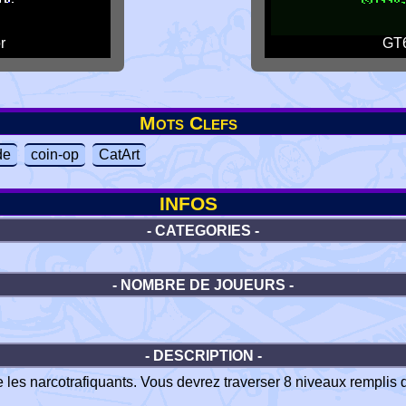
r
GT6
Mots Clefs
de
coin-op
CatArt
INFOS
- CATEGORIES -
- NOMBRE DE JOUEURS -
- DESCRIPTION -
 les narcotrafiquants. Vous devrez traverser 8 niveaux remplis d'a