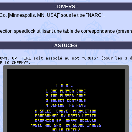
- DIVERS -
 Co. [Minneapolis, MN, USA]" sous le titre "NARC".
otection speedlock utilisant une table de correspondance (présente
- ASTUCES -
OWN, UP, FIRE soit associé au mot "GRUTS" (pour les 3 
ELLO CHEEKY".