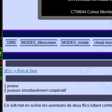
CTM644 Colour Monito
1990
MODE0_titlescreen
MODE0_inside
cheat mo
JEU -> Run & Gun
1 joueur
2 joueurs simultanément coopératif
Ce soft met en scène les aventures de deux flics luttant contre