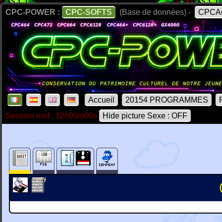
CPC-POWER :
CPC-SOFTS
(Base de données) -
CPCAr
Accueil
20154 PROGRAMMES
Session end : 12h00m00s
Hide picture Sexe : OFF