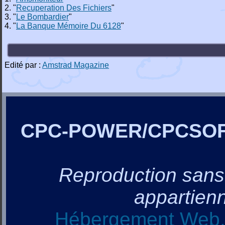
2. "
Recuperation Des Fichiers
"
3. "
Le Bombardier
"
4. "
La Banque Mémoire Du 6128
"
Edité par :
Amstrad Magazine
CPC-POWER/CPCSO
Reproduction sans a
appartienn
Hébergement Web, 