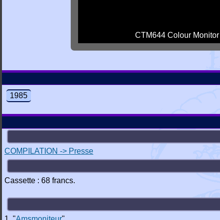
CTM644 Colour Monitor
1985
COMPILATION -> Presse
Cassette : 68 francs.
1. "
Amsmoniteur
"