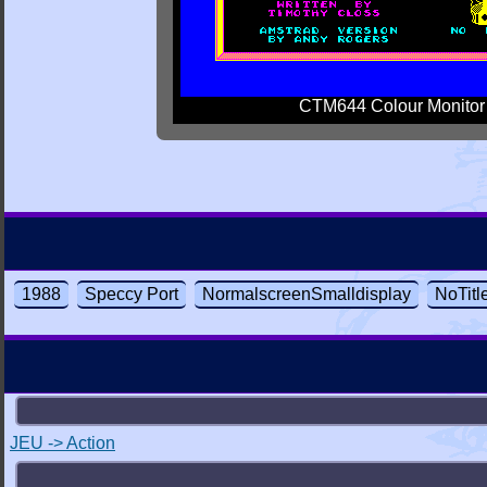
CTM644 Colour Monitor
1988
Speccy Port
NormalscreenSmalldisplay
NoTitl
JEU -> Action