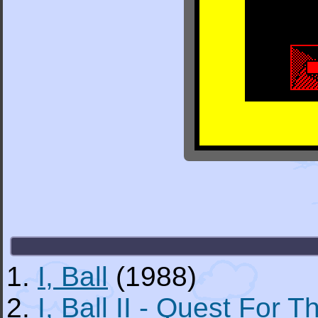
1.
I, Ball
(1988)
2.
I, Ball II - Quest For T