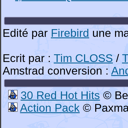
Edité par
Firebird
une ma
Ecrit par :
Tim CLOSS
/
Amstrad conversion :
An
30 Red Hot Hits
© Bea
Action Pack
© Paxman