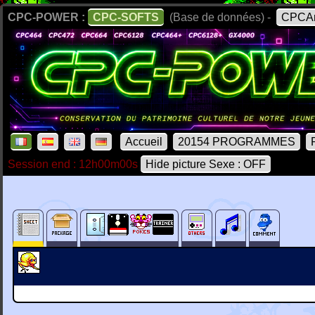
CPC-POWER :
CPC-SOFTS
(Base de données) -
CPCAr
Accueil
20154 PROGRAMMES
Session end : 12h00m00s
Hide picture Sexe : OFF