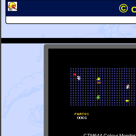
© 
CTM644 Colour Monitor