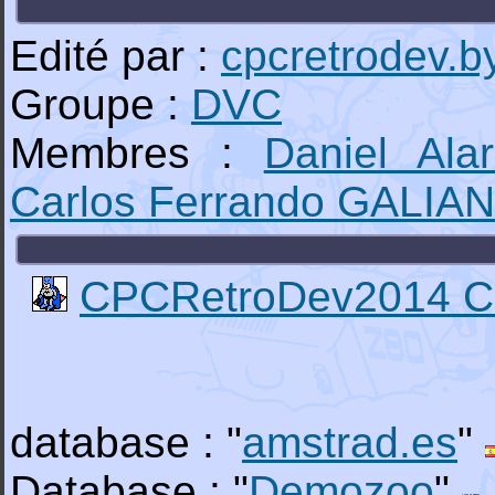
Edité par :
cpcretrodev.b
Groupe :
DVC
Membres :
Daniel Al
Carlos Ferrando GALIA
CPCRetroDev2014 Ca
database : "
amstrad.es
"
Database : "
Demozoo
"