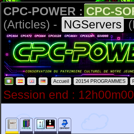
CPC-POWER :
CPC-SO
(Articles) -
NGServers
(
Accueil
20154 PROGRAMMES
Session end : 12h00m0