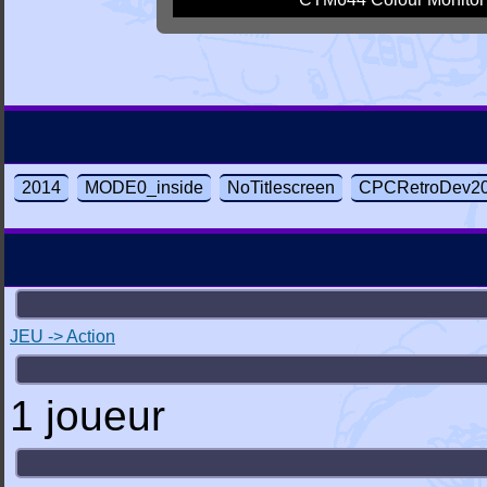
2014
MODE0_inside
NoTitlescreen
CPCRetroDev2
JEU -> Action
1 joueur