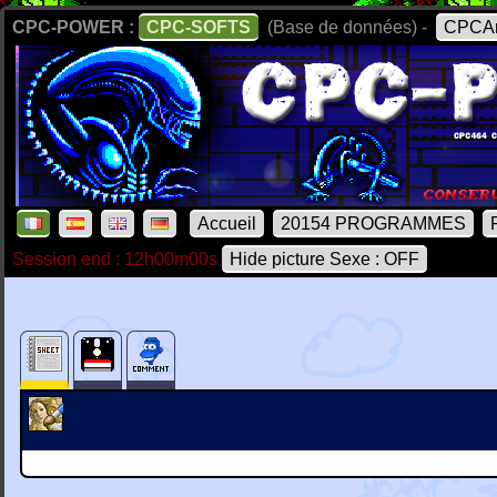
CPC-POWER :
CPC-SOFTS
(Base de données) -
CPCAr
Accueil
20154 PROGRAMMES
Session end : 12h00m00s
Hide picture Sexe : OFF