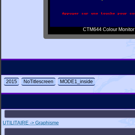
CTM644 Colour Monitor
2015
NoTitlescreen
MODE1_inside
UTILITAIRE -> Graphisme