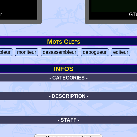
r
GT6
Mots Clefs
bleur
moniteur
desassembleur
debogueur
editeur
INFOS
- CATEGORIES -
- DESCRIPTION -
- STAFF -