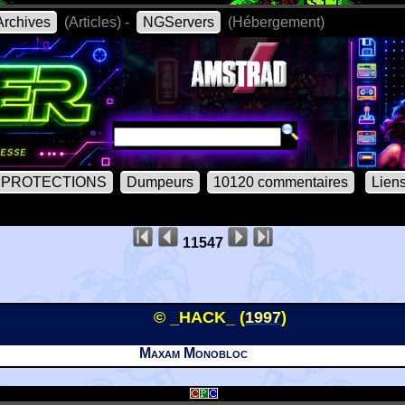
rchives
(Articles) -
NGServers
(Hébergement)
PROTECTIONS
Dumpeurs
10120 commentaires
Lien
11547
© _HACK_ (
1997
)
Maxam Monobloc