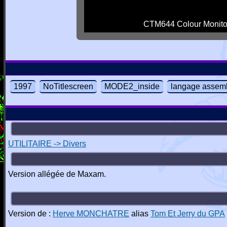
CTM644 Colour Monito
1997
NoTitlescreen
MODE2_inside
langage assem
UTILITAIRE -> Divers
Version allégée de Maxam.
Version de :
Herve MONCHATRE
alias
Tom Et Jerry du GPA