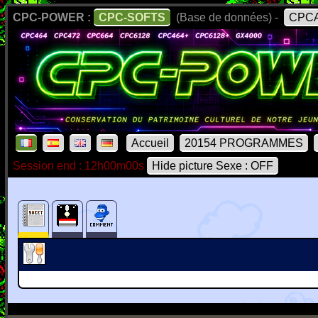
CPC-POWER :
CPC-SOFTS
(Base de données) -
CPCA
Accueil
20154 PROGRAMMES
Session end : 12h00m00s
Hide picture Sexe : OFF