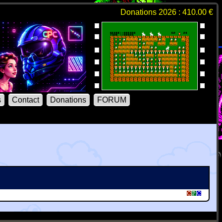
Donations 2026 : 410.00 €
s
Contact
Donations
FORUM