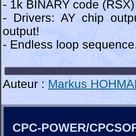
- 1k BINARY code (RSX)
- Drivers: AY chip out
output!
- Endless loop sequence.
Auteur :
Markus HOHM
CPC-POWER/CPCSO