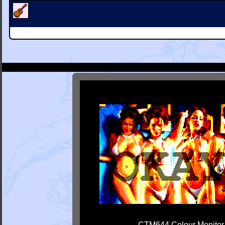
CTM644 Colour Monitor