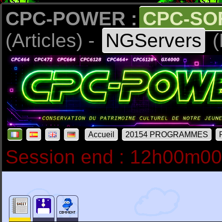
CPC-POWER :
CPC-SO
(Articles) -
NGServers
(
Accueil
20154 PROGRAMMES
Session end : 12h00m0