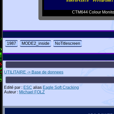
CTM644 Colour Monito
1987
MODE2_inside
NoTitlescreen
UTILITAIRE -> Base de donnees
Edité par :
ESC
alias
Eagle Soft Cracking
Auteur :
Michael FOLZ