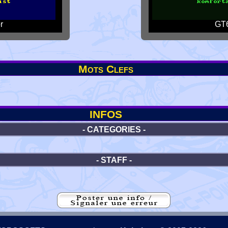
r
GT6
Mots Clefs
INFOS
- CATEGORIES -
- STAFF -