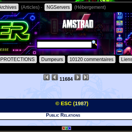
rchives
(Articles) -
NGServers
(Hébergement)
PROTECTIONS
Dumpeurs
10120 commentaires
Lien
11684
© ESC (
1987
)
Public Relations