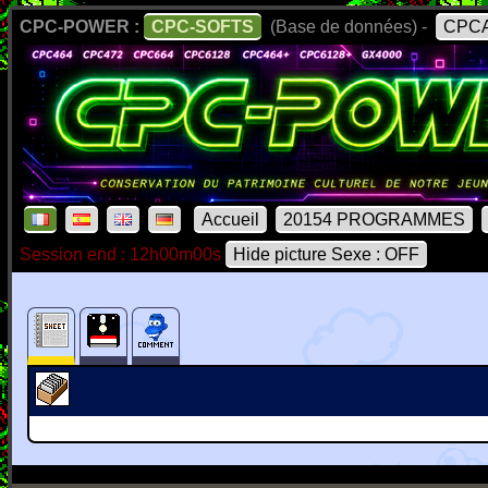
CPC-POWER :
CPC-SOFTS
(Base de données) -
CPCA
Accueil
20154 PROGRAMMES
Session end : 12h00m00s
Hide picture Sexe : OFF