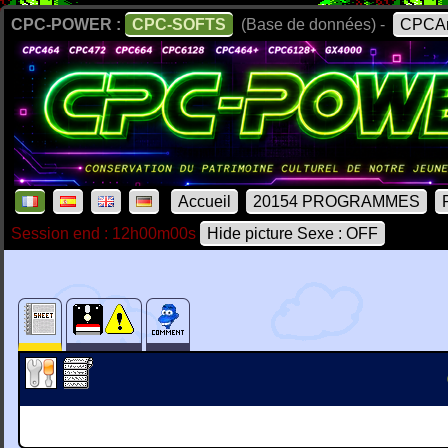
CPC-POWER :
CPC-SOFTS
(Base de données) -
CPCAr
Accueil
20154 PROGRAMMES
Session end : 12h00m00s
Hide picture Sexe : OFF