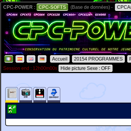
CPC-POWER :
CPC-SOFTS
(Base de données) -
CPCAr
Accueil
20154 PROGRAMMES
Session end : 12h00m00s
Hide picture Sexe : OFF