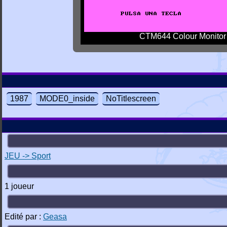
CTM644 Colour Monitor
1987
MODE0_inside
NoTitlescreen
JEU -> Sport
1 joueur
Edité par :
Geasa