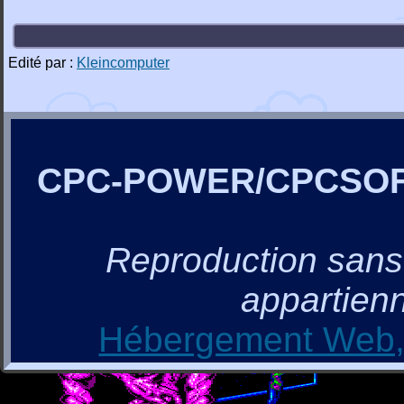
Edité par :
Kleincomputer
CPC-POWER/CPCSO
Reproduction sans a
appartienn
Hébergement Web, 