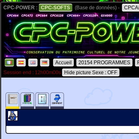
CPC-POWER :
CPC-SOFTS
(Base de données) -
CPCAr
Accueil
20154 PROGRAMMES
Session end : 12h00m00s
Hide picture Sexe : OFF