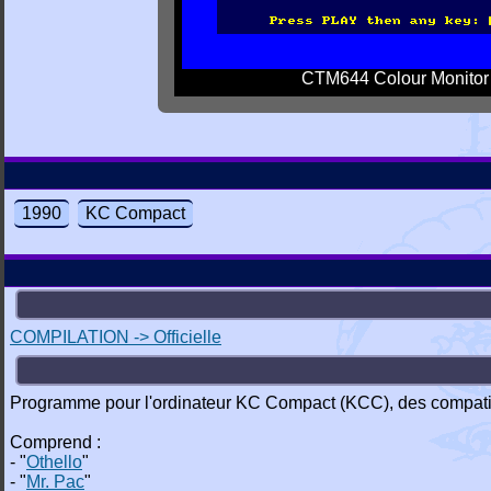
CTM644 Colour Monitor
1990
KC Compact
COMPILATION -> Officielle
Programme pour l'ordinateur KC Compact (KCC), des compat
Comprend :
- "
Othello
"
- "
Mr. Pac
"