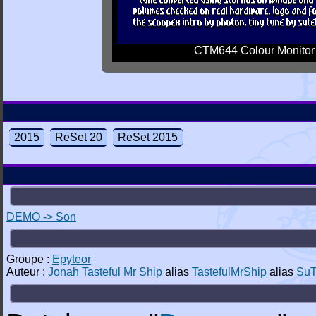
CTM644 Colour Monitor
2015
ReSet 20
ReSet 2015
DEMO -> Son
Groupe :
Epyteor
Auteur :
Jonah Tasteful Mr Ship
alias
TastefulMrShip
alias
Su