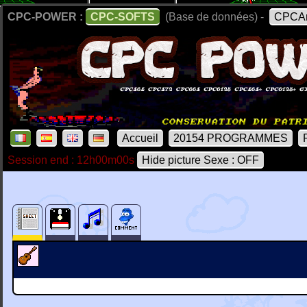
CPC-POWER :
CPC-SOFTS
(Base de données) -
CPCAr
Accueil
20154 PROGRAMMES
Session end : 12h00m00s
Hide picture Sexe : OFF