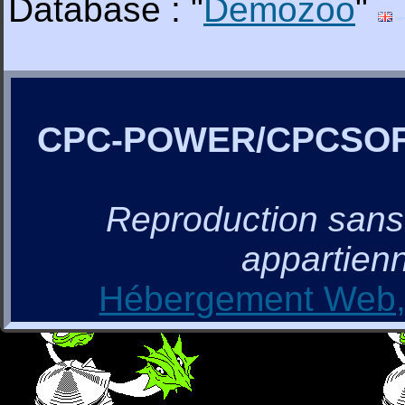
Database : "
Demozoo
"
CPC-POWER/CPCSO
Reproduction sans a
appartienn
Hébergement Web, 