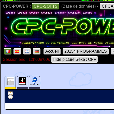
CPC-POWER :
CPC-SOFTS
(Base de données) -
CPCAr
Accueil
20154 PROGRAMMES
Session end : 12h00m00s
Hide picture Sexe : OFF