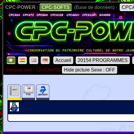
CPC-POWER :
CPC-SOFTS
(Base de données) -
CPCA
Accueil
20154 PROGRAMMES
Session end : 12h00m00s
Hide picture Sexe : OFF