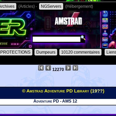
rchives
(Articles) -
NGServers
(Hébergement)
PROTECTIONS
Dumpeurs
10120 commentaires
Lien
12270
© Amstrad Adventure PD Library (
19??
)
Adventure PD - AMS 12