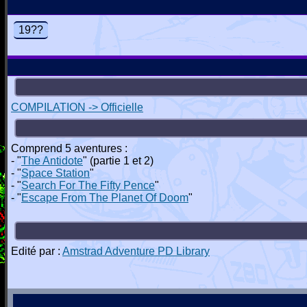
19??
COMPILATION -> Officielle
Comprend 5 aventures :
- "
The Antidote
" (partie 1 et 2)
- "
Space Station
"
- "
Search For The Fifty Pence
"
- "
Escape From The Planet Of Doom
"
Edité par :
Amstrad Adventure PD Library