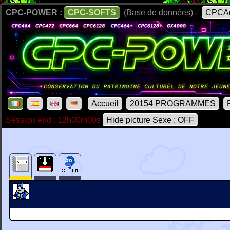
CPC-POWER :
CPC-SOFTS
(Base de données) -
CPCAr
Accueil
20154 PROGRAMMES
Session end : 12h00m00s
Hide picture Sexe : OFF