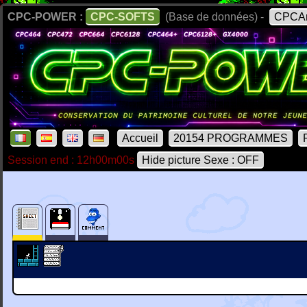
CPC-POWER :
CPC-SOFTS
(Base de données) -
CPCAr
Accueil
20154 PROGRAMMES
Session end : 12h00m00s
Hide picture Sexe : OFF