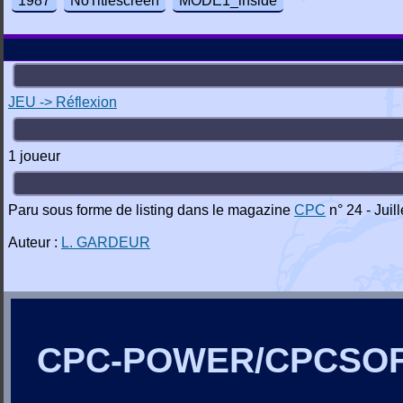
1987
NoTitlescreen
MODE1_inside
JEU -> Réflexion
1 joueur
Paru sous forme de listing dans le magazine
CPC
n° 24 - Juil
Auteur :
L. GARDEUR
CPC-POWER/CPCSO